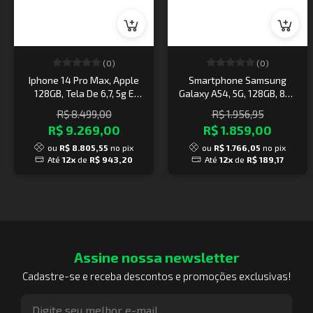
(0)
(0)
Iphone 14 Pro Max, Apple
Smartphone Samsung
128GB, Tela De 6,7, 5g E
Galaxy A54, 5G, 128GB, 8GB
Câmera De 48Mp -
RAM, Octa Core, Câmera
R$ 8.499,00
R$ 1.956,95
Dourado
Tripla de 50MP, Tela
R$ 9.269,00
R$ 1.859,00
Infinita de 6.4, Verde Lima
ou
R$ 8.805,55
no pix
ou
R$ 1.766,05
no pix
Até
12x
de
R$ 943,20
Até
12x
de
R$ 189,17
Assine nossa newsletter
Cadastre-se e receba descontos e promoções exclusivas!